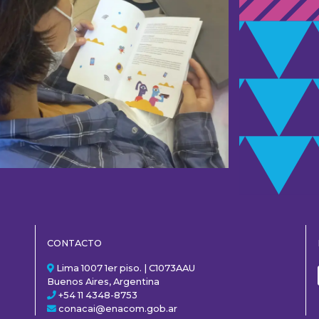
CONTACTO
Lima 1007 1er piso. | C1073AAU
Buenos Aires, Argentina
+54 11 4348-8753
conacai@enacom.gob.ar