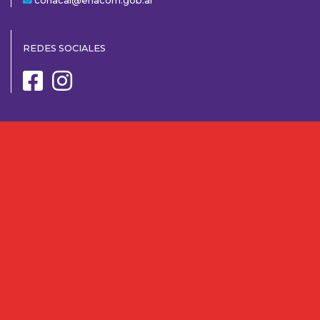
conacai@enacom.gob.ar
REDES SOCIALES