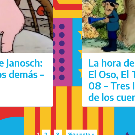
e Janosch:
La hora de
los demás –
El Oso, El
08 – Tres 
de los cue
1
2
3
Siguiente »