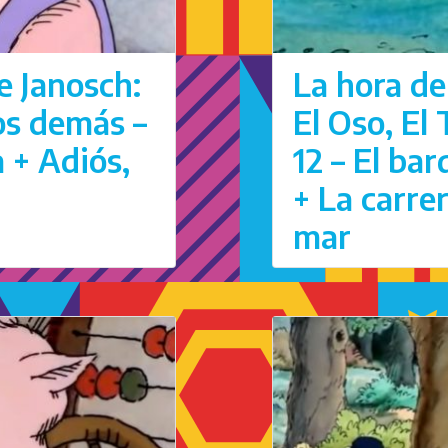
e Janosch:
La hora de
los demás –
El Oso, El
a + Adiós,
12 – El ba
+ La carre
mar