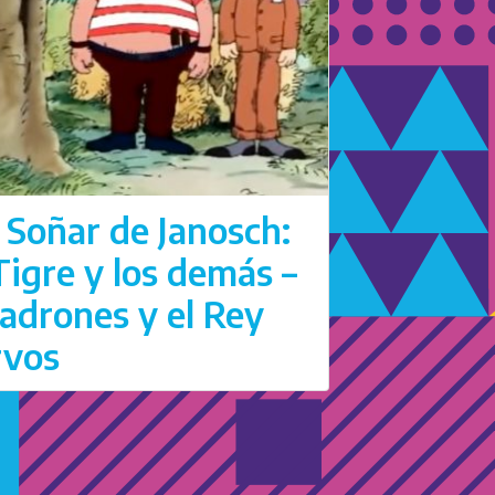
 Soñar de Janosch:
 Tigre y los demás –
ladrones y el Rey
rvos