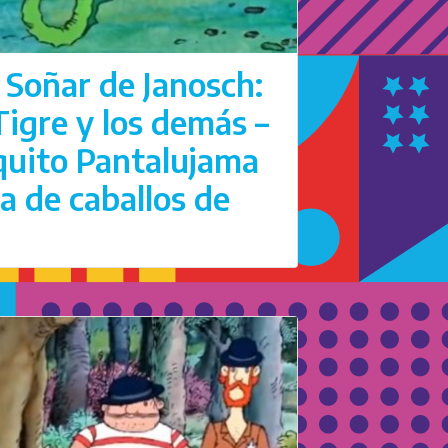
 Soñar de Janosch:
 Tigre y los demás –
rquito Pantalujama
ra de caballos de