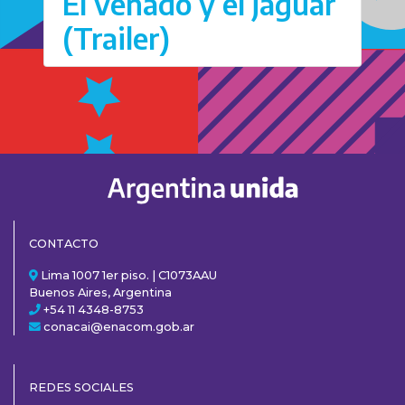
El venado y el jaguar
(Trailer)
CONTACTO
Lima 1007 1er piso. | C1073AAU
Buenos Aires, Argentina
+54 11 4348-8753
conacai@enacom.gob.ar
REDES SOCIALES