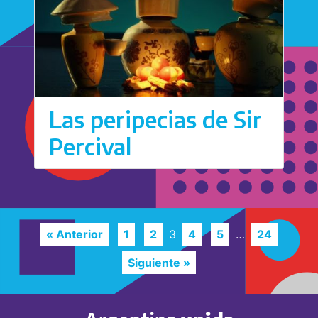
Las peripecias de Sir
Percival
« Anterior
1
2
3
4
5
…
24
Siguiente »