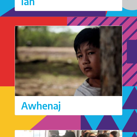
Ian
Awhenaj