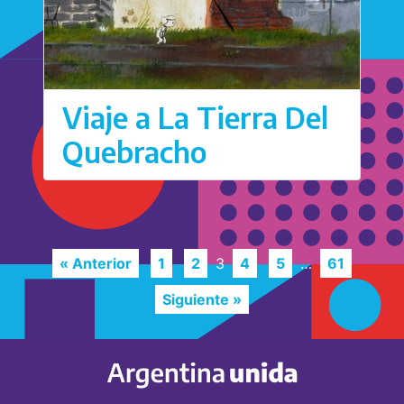
Viaje a La Tierra Del
Quebracho
« Anterior
1
2
3
4
5
…
61
Siguiente »