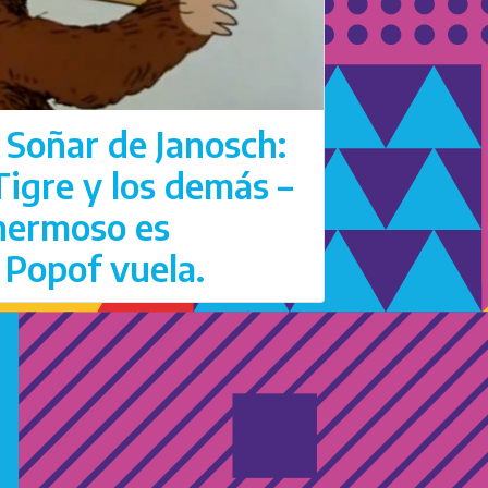
 Soñar de Janosch:
 Tigre y los demás –
 hermoso es
 Popof vuela.