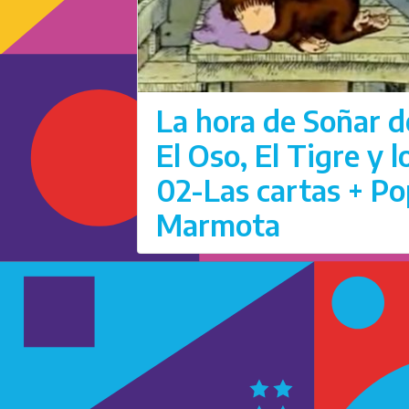
La hora de Soñar d
El Oso, El Tigre y 
02-Las cartas + Po
Marmota