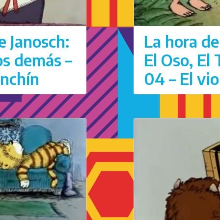
e Janosch:
La hora de
los demás –
El Oso, El
anchín
04 – El vi