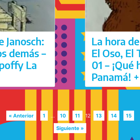
e Janosch:
La hora de
los demás –
El Oso, El
poffy La
01 – ¡Qué
Panamá! +
« Anterior
1
…
10
11
12
13
14
15
Siguiente »