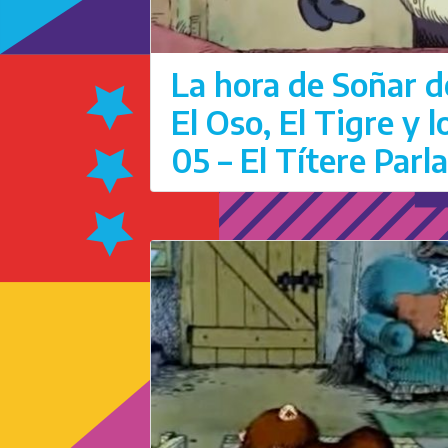
La hora de Soñar d
El Oso, El Tigre y 
05 – El Títere Parl