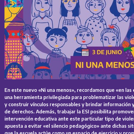
En este nuevo «Ni una menos», recordamos que «en las es
una herramienta privilegiada para problematizar las vi
y construir vínculos responsables y brindar información 
de derechos. Además, trabajar la ESI posibilita promove
intervención educativa ante este particular tipo de viole
apuesta a evitar «el silencio pedagógico» ante dichas s
que la escuela actúe como un espacio de ejercicio y pr