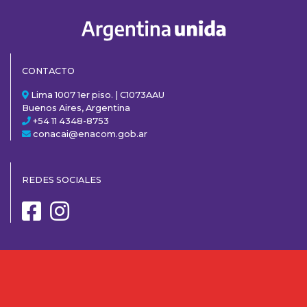
CONTACTO
Lima 1007 1er piso. | C1073AAU
Buenos Aires, Argentina
+54 11 4348-8753
conacai@enacom.gob.ar
REDES SOCIALES