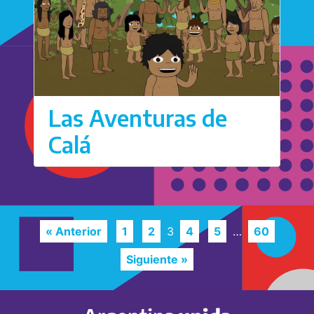
Las Aventuras de
Calá
« Anterior
1
2
3
4
5
…
60
Siguiente »